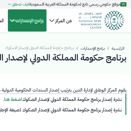
موقع حكومي رسمي تابع لحكومة المملكة العربية السعودية
كيف تتحقق
تخطي إلى المحتوى الرئيسي
عن المركز
برامج الإصدارات
ال
نبذة
الهيكل
خطة الاقتراض
ال
عن
السنوية
التنظيمي
وا
برنامج حكومة المملكة الدولي لإصدار الصكوك
الرئيسية
برامج الإصدارات
المركز
برنامج حكومة المملكة الدولي لإصدار 
التنظيم
تقويم إصدارات
عل
أعضاء
والتشريعات
الصكوك المحلية
ال
مجلس
برنامج صكوك
مر
الإدارة
المملكة المحلية
ال
الإدارة
بالريال السعودي
يقوم المركز الوطني لإدارة الدين بترتيب إصدار السندات الحكومية الدو
التنفيذية
نشرة إصدار برنامج حكومة المملكة الدولي لإصدار الصكوك
اضغط هنا.
نشرة إصدار برنامج حكومة المملكة الدولي لإصدار الصكوك (صيغة الإجار