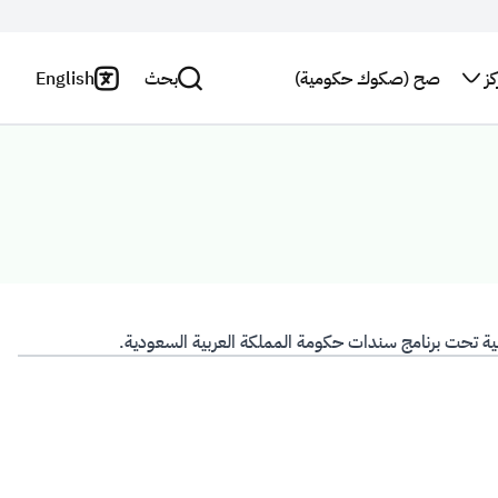
ز
صح (صكوك حكومية)
بحث
English
اتصل بنا
سياسة
الخصوصية
بحث
النشرة
البريدية
بيان
إخلاء
استطلاع
المسؤولية
رأي
ية تحت برنامج سندات حكومة المملكة العربية السعودية.