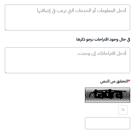
في حال وجود اقتراحات نرجو ذكرها
:
/ 65000
0
التحقق من النص
:
/ 65000
0
مطلوب
تحديث الكابتشا