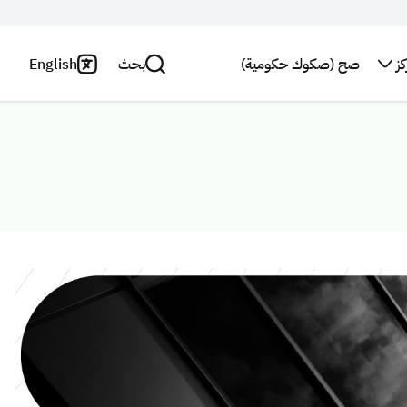
ز
صح (صكوك حكومية)
بحث
English
اتصل بنا
سياسة
الخصوصية
بحث
النشرة
البريدية
بيان
إخلاء
استطلاع
المسؤولية
رأي