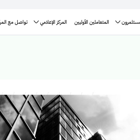
مستثمرون
المتعاملين الأوليين
المركز الإعلامي
تواصل مع المرك
تقارير
برنامج سندات
الإطار العام
الأخبار
البيانات
التدريب
لإحصائيات
حكومة المملكة
للتمويل
والبيانات
المفتوحة
التوظيف
العربية السعودية
الأخضر في
الصحفية
اقات
طلب
الدولي
المملكة
مستثمرين
التقرير
اجتماع
العربية
برنامج حكومة
السنوي
كز بيانات
السعودية
المملكة الدولي
سعودية
روابط
لإصدار الصكوك
تهمك