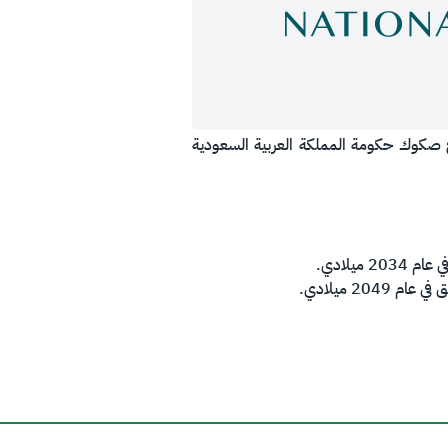
من استقبال طلبات المستثمرين على إصدارها المحلي لشهر اكتوبر 2019 تحت برنامج صكوك حكومة المملكة العربية السعودية