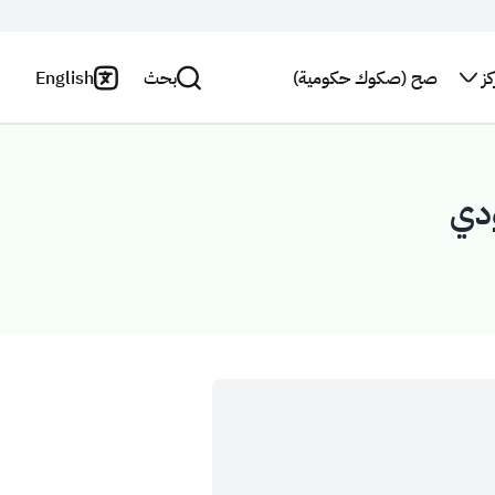
ز
صح (صكوك حكومية)
بحث
English
اتصل بنا
سياسة
الخصوصية
بحث
النشرة
البريدية
بيان
إخلاء
استطلاع
المسؤولية
رأي