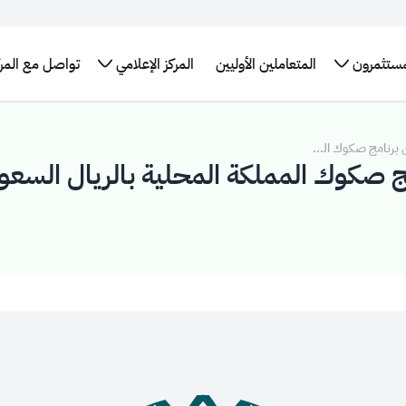
مستثمرون
المتعاملين الأوليين
المركز الإعلامي
تواصل مع المرك
تقارير
برنامج سندات
الإطار العام
الأخبار
البيانات
التدريب
لإحصائيات
حكومة المملكة
للتمويل
والبيانات
المفتوحة
التوظيف
العربية السعودية
الأخضر في
الصحفية
اقات
طلب
الدولي
المملكة
مستثمرين
التقرير
اجتماع
العربية
برنامج حكومة
السنوي
كز بيانات
السعودية
المملكة الدولي
سعودية
روابط
لإصدار الصكوك
تهمك