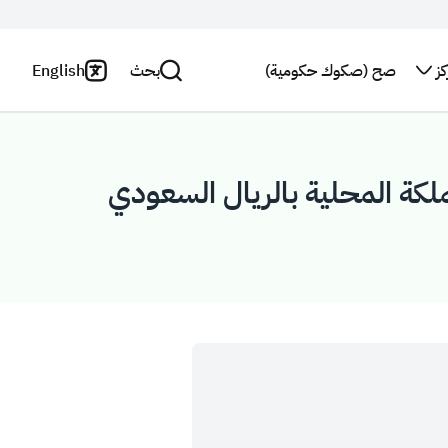
ز
صح (صكوك حكومية)
بحث
English
اتصل بنا
سياسة
الخصوصية
بحث
النشرة
البريدية
بيان
إخلاء
استطلاع
المسؤولية
رأي