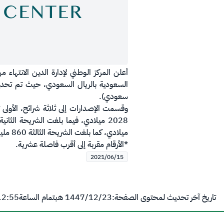
سعودي).
ميلادي، كما بلغت الشريحة الثالثة 860 مليون ريال سعودي (ثمانمائة وستون مليون ريال سعودي) لصكوك تستحق في العام 2035 ميلادي.
*الأرقام مقربة إلى أقرب فاصلة عشرية.
2021/06/15
تاريخ آخر تحديث لمحتوى الصفحة:
23‏/12‏/1447 هـ
بتمام الساعة
12:55 