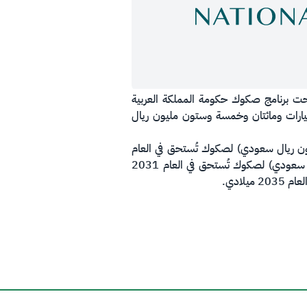
الوطني لإدارة الدين الانتهاء من استقبال طلبات المستثمرين على إصداره المحلي لشهر يونيو2021م تحت برنامج صكوك حكومة المملكة العربية
جمالي قدره 8.265 مليار ريال سعودي (ثمانية مليارات ومائتان وخمسة وستون مليون ريال
ائة وخمسة وخمسون مليون ريال سعودي) لصكوك تُستحق في العام
2028 ميلادي، فيما بلغت الشريحة الثانية 4.650 مليار ريال سعودي (أربعة مليارات وستمائة وخمسين مليون ريال سعودي) لصكوك تُستحق في العام 2031