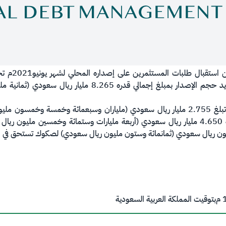
أعلن المركز 
السعودية بالريال السعودي، حيث تم تحديد حجم الإصدار بمبلغ إ
وقسمت الإصدارات إلى ثلاثة شرائح، الأولى تبلغ 2.755 مليار ريال سعودي (ملياران وسبعم
م
بتوقيت المملكة العربية السعودية