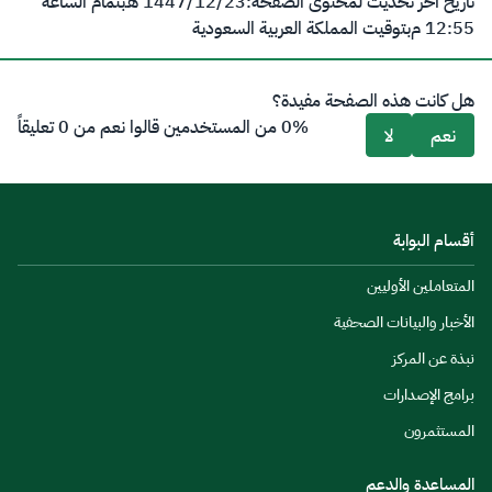
تاريخ آخر تحديث لمحتوى الصفحة:
23‏/12‏/1447 هـ
بتمام الساعة
12:55 م
بتوقيت المملكة العربية السعودية
هل كانت هذه الصفحة مفيدة؟
0% من المستخدمين قالوا نعم من 0 تعليقاً
نعم
لا
أقسام البوابة
المتعاملين الأوليين
الأخبار والبيانات الصحفية
نبذة عن المركز
برامج الإصدارات
المستثمرون
المساعدة والدعم