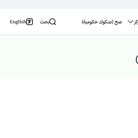
ز
صح (صكوك حكومية)
بحث
English
اتصل بنا
سياسة
الخصوصية
بحث
النشرة
البريدية
بيان
إخلاء
استطلاع
المسؤولية
رأي