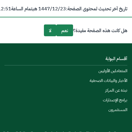
تاريخ آخر تحديث لمحتوى الصفحة:
23‏/12‏/1447 هـ
بتمام الساعة
12:51 
هل كانت هذه الصفحة مفيدة؟
نعم
لا
أقسام البوابة
المتعاملين الأوليين
الأخبار والبيانات الصحفية
نبذة عن المركز
برامج الإصدارات
المستثمرون