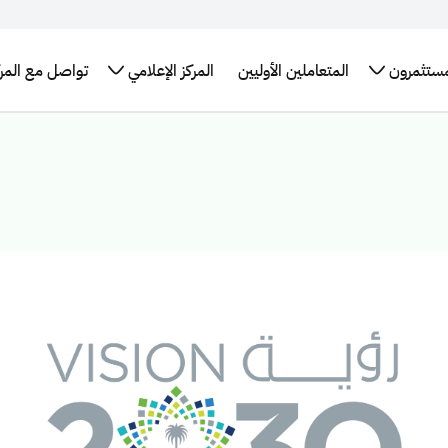
مستثمرون
المتعاملين الأوليين
المركز الإعلامي
تواصل مع المرك
تقارير
برنامج سندات
الإطار العام
الأخبار
البيانات
التدريب
لإحصائيات
حكومة المملكة
للتمويل
والبيانات
المفتوحة
التوظيف
العربية السعودية
الأخضر في
الصحفية
اقات
طلب
الدولي
المملكة
مستثمرين
التقرير
اجتماع
العربية
برنامج حكومة
السنوي
كز بيانات
السعودية
المملكة الدولي
سعودية
روابط
لإصدار الصكوك
تهمك