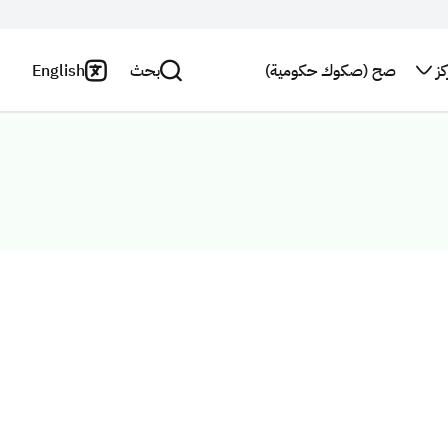
ز
صح (صكوك حكومية)
بحث
English
اتصل بنا
سياسة
الخصوصية
بحث
النشرة
البريدية
بيان
إخلاء
استطلاع
المسؤولية
رأي