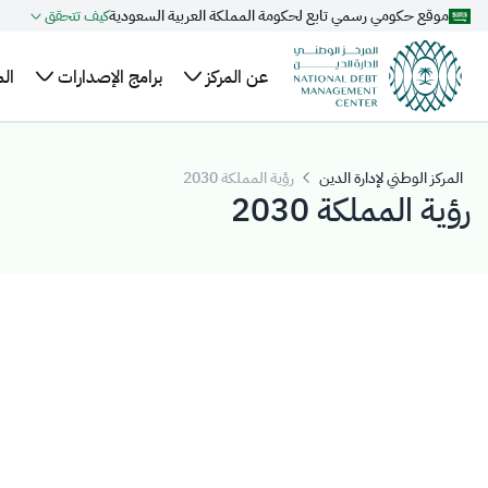
موقع حكومي رسمي تابع لحكومة المملكة العربية السعودية
كيف تتحقق
تخطي إلى المحتوى الرئيسي
عن المركز
برامج الإصدارات
ال
نبذة
الهيكل
خطة الاقتراض
ال
عن
السنوية
التنظيمي
وا
المركز الوطني لإدارة الدين
رؤية المملكة 2030
المركز
رؤية المملكة 2030
التنظيم
تقويم إصدارات
عل
أعضاء
والتشريعات
الصكوك المحلية
ال
مجلس
برنامج صكوك
مر
الإدارة
المملكة المحلية
ال
الإدارة
بالريال السعودي
التنفيذية