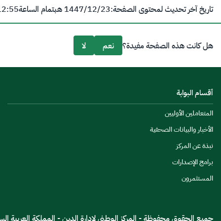
تاريخ آخر تحديث لمحتوى الصفحة:
23‏/12‏/1447 هـ
بتمام الساعة
12:55 
هل كانت هذه الصفحة مفيدة؟
نعم
لا
أقسام البوابة
المتعاملين الأوليين
الأخبار والبيانات الصحفية
نبذة عن المركز
برامج الإصدارات
المستثمرون
جميع الحقوق محفوظة - المركز الوطنى لإدارة الدين - المملكة العربية السعود