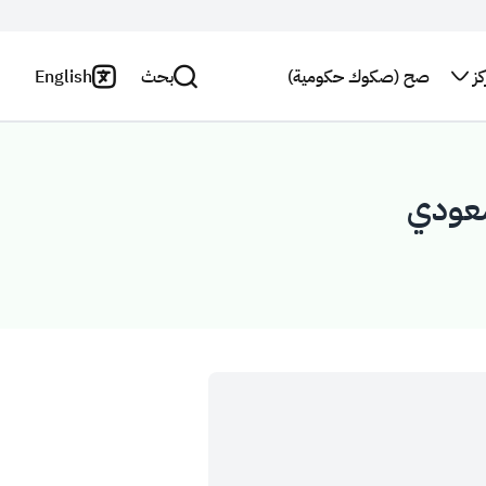
ز
صح (صكوك حكومية)
بحث
English
اتصل بنا
سياسة
الخصوصية
بحث
النشرة
البريدية
بيان
إخلاء
استطلاع
المسؤولية
رأي