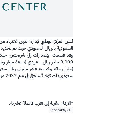
السعودية بالريال السعودي حيث تم تحديد حجم الإصدار بمبلغ إجمالي قدره 1,245مليار
سعودي) لصكوك تُستحق في عام 2032 ميلادي.
*الأرقام مقربة إلى أقرب فاصلة عشرية.
2020/09/21