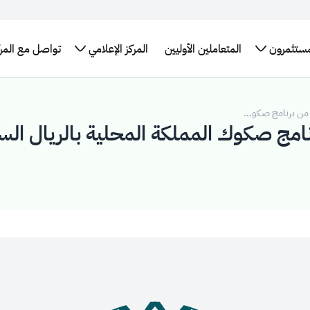
مستثمرون
المتعاملين الأوليين
المركز الإعلامي
تواصل مع المرك
تقارير
برنامج سندات
الإطار العام
الأخبار
البيانات
التدريب
لإحصائيات
حكومة المملكة
للتمويل
والبيانات
المفتوحة
التوظيف
العربية السعودية
الأخضر في
الصحفية
اقات
طلب
الدولي
المملكة
مستثمرين
التقرير
اجتماع
العربية
برنامج حكومة
السنوي
كز بيانات
السعودية
المملكة الدولي
سعودية
روابط
لإصدار الصكوك
تهمك