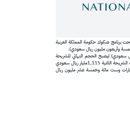
ز الوطني لإدارة الدين الانتهاء من استقبال طلبات المستثمرين على إصداره المحلي لشهر سبتمبر 2020م تحت برنامج صكوك حكومة المملكة العربية
سعودي (مائة وثلاثون مليون ريال سعودي) ليصبح الحجم النهائي للشريحة
9,100 مليار ريال سعودي (تسعة مليار ومئة مليون ريال سعودي) لصكوك تُستحق في عام 2024 ميلادي، فيما بلغت الشريحة الثانية 1,115مليار ريال سعودي
نهائي للشريحة 7,615 مليار ريال سعودي (سبع مليارات وست مائة وخمسة عشر مليون ريال