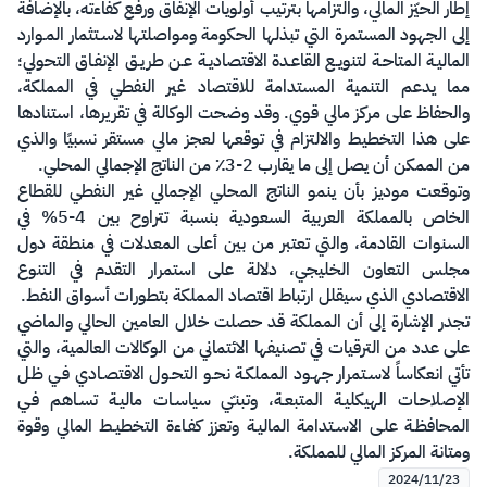
إطار الحيّز المالي، والتزامها بترتيب أولويات الإنفاق ورفع كفاءته، بالإضافة
إلى الجهود المستمرة التي تبذلها الحكومة ومواصلتها لاسـتثمار المـوارد
الماليـة المتاحـة لتنويـع القاعـدة الاقتصاديـة عـن طريـق الإنفـاق التحولي؛
مما يدعم التنمية المستدامة للاقتصاد غير النفطي في المملكة،
والحفاظ على مركز مالي قوي. وقد وضحت الوكالة في تقريرها، استنادها
على هذا التخطيط والالتزام في توقعها لعجز مالي مستقر نسبيًا والذي
من الممكن أن يصل إلى ما يقارب 2-3٪ من الناتج الإجمالي المحلي.
وتوقعت موديز بأن ينمو الناتج المحلي الإجمالي غير النفطي للقطاع
الخاص بالمملكة العربية السعودية بنسبة تتراوح بين 4-5% في
السنوات القادمة، والتي تعتبر من بين أعلى المعدلات في منطقة دول
مجلس التعاون الخليجي، دلالة على استمرار التقدم في التنوع
الاقتصادي الذي سيقلل ارتباط اقتصاد المملكة بتطورات أسواق النفط.
تجدر الإشارة إلى أن المملكة قد حصلت خلال العامين الحالي والماضي
على عدد من الترقيات في تصنيفها الائتماني من الوكالات العالمية، والتي
تأتي انعكاساً لاسـتمرار جهـود المملكـة نحـو التحـول الاقتصـادي فـي ظـل
الإصلاحـات الهيكليـة المتبعـة، وتبنـّي سياسـات ماليـة تسـاهم فـي
المحافظـة علـى الاسـتدامة الماليـة وتعزز كفـاءة التخطيـط المالي وقوة
ومتانة المركز المالي للمملكة.​
2024/11/23