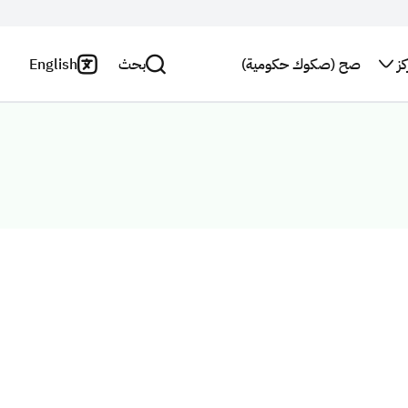
ز
صح (صكوك حكومية)
بحث
English
اتصل بنا
سياسة
الخصوصية
بحث
النشرة
البريدية
بيان
إخلاء
استطلاع
المسؤولية
رأي