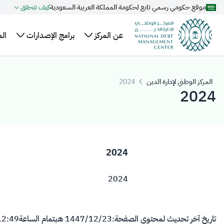
موقع حكومي رسمي تابع لحكومة المملكة العربية السعودية
كيف تتحقق
تخطي إلى المحتوى الرئيسي
عن المركز
برامج الإصدارات
ال
نبذة
الهيكل
خطة الاقتراض
ال
عن
السنوية
التنظيمي
وا
المركز الوطني لإدارة الدين
2024
المركز
2024
التنظيم
تقويم إصدارات
عل
أعضاء
والتشريعات
الصكوك المحلية
ال
مجلس
برنامج صكوك
مر
الإدارة
المملكة المحلية
ال
2024
الإدارة
بالريال السعودي
التنفيذية
2024
تاريخ آخر تحديث لمحتوى الصفحة:
23‏/12‏/1447 هـ
بتمام الساعة
12:49 