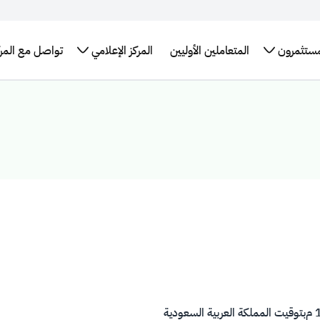
مستثمرون
المتعاملين الأوليين
المركز الإعلامي
تواصل مع المرك
تقارير
برنامج سندات
الإطار العام
الأخبار
البيانات
التدريب
لإحصائيات
حكومة المملكة
للتمويل
والبيانات
المفتوحة
التوظيف
العربية السعودية
الأخضر في
الصحفية
اقات
طلب
الدولي
المملكة
مستثمرين
التقرير
اجتماع
العربية
برنامج حكومة
السنوي
كز بيانات
السعودية
المملكة الدولي
سعودية
روابط
لإصدار الصكوك
تهمك
م
بتوقيت المملكة العربية السعودية