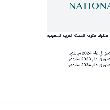
ن استقبال طلبات المستثمرين على إصدارها المحلي لشهر أبريل 2019 تحت برنامج صكوك حكومة المملكة العربية السعودية