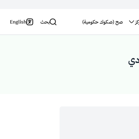
ز
صح (صكوك حكومية)
بحث
English
اتصل بنا
سياسة
الخصوصية
بحث
النشرة
البريدية
بيان
إخلاء
استطلاع
المسؤولية
رأي