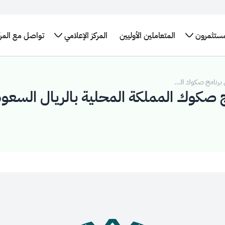
مستثمرون
المتعاملين الأوليين
المركز الإعلامي
تواصل مع المرك
تقارير
برنامج سندات
الإطار العام
الأخبار
البيانات
التدريب
لإحصائيات
حكومة المملكة
للتمويل
والبيانات
المفتوحة
التوظيف
العربية السعودية
الأخضر في
الصحفية
اقات
طلب
الدولي
المملكة
مستثمرين
التقرير
اجتماع
العربية
برنامج حكومة
السنوي
كز بيانات
السعودية
المملكة الدولي
سعودية
روابط
لإصدار الصكوك
تهمك