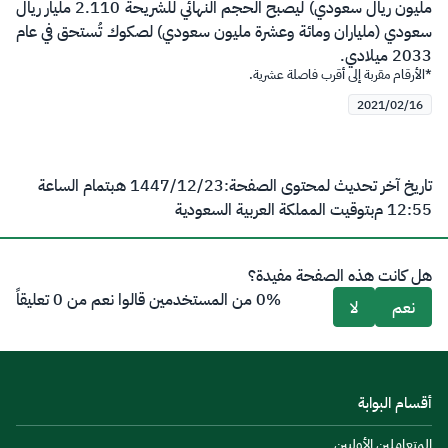
مليون ريال سعودي) ليصبح الحجم النهائي للشريحة 2.110 مليار ريال
سعودي (ملياران ومائة وعشرة مليون سعودي) لصكوك تُستحق في عام
2033 ميلادي.
*الأرقام مقربة إلى أقرب فاصلة عشرية.
2021/02/16
تاريخ آخر تحديث لمحتوى الصفحة:
23‏/12‏/1447 هـ
بتمام الساعة
12:55 م
بتوقيت المملكة العربية السعودية
هل كانت هذه الصفحة مفيدة؟
0% من المستخدمين قالوا نعم من 0 تعليقاً
نعم
لا
أقسام البوابة
المتعاملين الأوليين