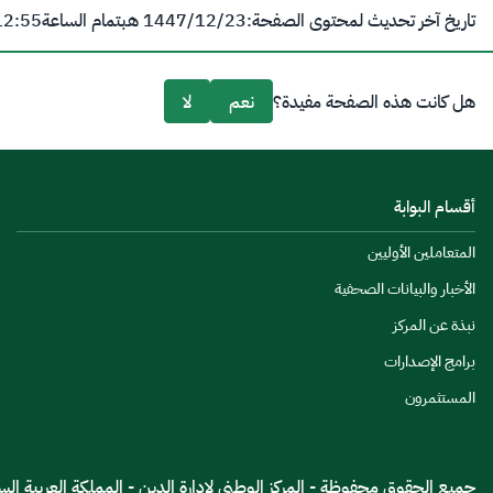
تاريخ آخر تحديث لمحتوى الصفحة:
23‏/12‏/1447 هـ
بتمام الساعة
12:55 
هل كانت هذه الصفحة مفيدة؟
نعم
لا
أقسام البوابة
المتعاملين الأوليين
الأخبار والبيانات الصحفية
نبذة عن المركز
برامج الإصدارات
المستثمرون
جميع الحقوق محفوظة - المركز الوطنى لإدارة الدين - المملكة العربية السعود