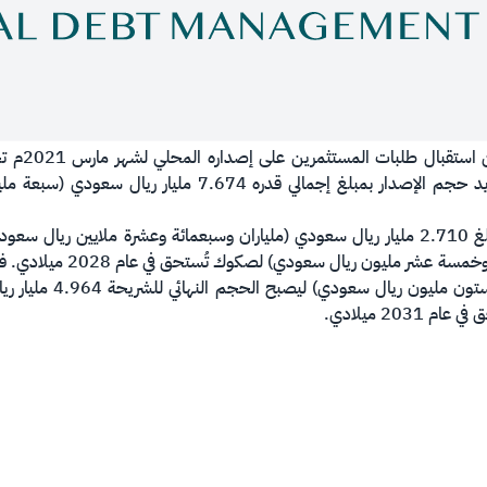
أعلن المركز
السعودية بالريال السعودي،​ حيث تم تحديد حجم الإصدار بمبلغ 
سعودي (أربعة مليارات وت
20 ميلادي.