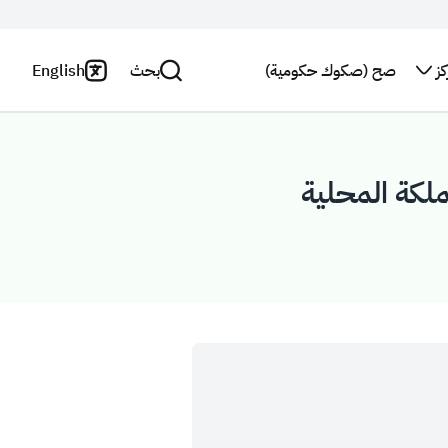
ز
صح (صكوك حكومية)
بحث
English
اتصل بنا
سياسة
الخصوصية
بحث
النشرة
البريدية
بيان
إخلاء
استطلاع
المسؤولية
رأي