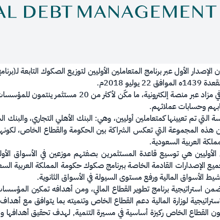
أن الإصدار الأول عبر برنامج المتعاملين الأوليين لتوزيع الصكوك التابعة لـ(
تم الإصدار على أفضل الممارسات العالمية في مزاد عبر منصة إ
ابهم وحسابات عملائهم.
 التي تم تعيينها كمتعاملين أوليين، وهي: البنك الأهلي التجاري، والبنك ا
ن هذه المجموعة التي تعكس الشراكة بين الحكومة والقطاع الخاص، لكونها ذا
ملكة العربية السعودية.
ين الأوليين هي توسيع قاعدة المستثمرين بصفتهم موزعين في الأسواق الأولي
 الإصدارات القادمة الخاصة ببرنامج صكوك حكومة المملكة العربية السعودي
نشيط الأسواق المالية ورفع مستوى السيولة في الأسواق الثانوية.
تي ضمن استراتيجية برنامج تطوير القطاع المالي، ومن أهدافه تمكين المؤسس
 يكون القطاع الخاص ركيزة أساسية في مسيرة التنمية, لهدف تحقيق أهدافها 