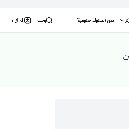
ز
صح (صكوك حكومية)
بحث
English
اتصل بنا
سياسة
الخصوصية
بحث
النشرة
ن
البريدية
بيان
إخلاء
استطلاع
المسؤولية
رأي