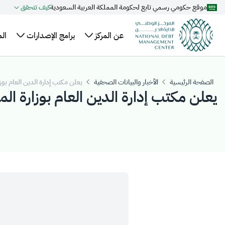
موقع حكومي رسمي تابع لحكومة المملكة العربية السعودية
كيف تتحقق
تخطي إلى المحتوى الرئيسي
عن المركز
برامج الإصدارات
ال
نبذة
الهيكل
خطة الاقتراض
ال
عن
السنوية
التنظيمي
وا
الصفحة الرئيسية
الأخبار والبيانات الصحفية
يعلن مكتب إدارة الدين العام بوزارة المالية عن انطلا
المركز
يعلن مكتب إدارة الدين العام بوزارة الم
التنظيم
تقويم إصدارات
عل
أعضاء
والتشريعات
الصكوك المحلية
ال
مجلس
برنامج صكوك
مر
الإدارة
المملكة المحلية
ال
الإدارة
بالريال السعودي
التنفيذية