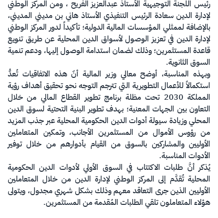
رئيس اللجنة التوجيهية الأستاذ عبدالعزيز الفريح ، ومن المركز الوطني
لإدارة الدين سعادة الرئيس التنفيذي الأستاذ هاني بن مديني المديني،
بالإضافة لممثلي المؤسسات المالية الدولية؛ تأكيداً لدور المركز الوطني
لإدارة الدين في تعزيز الوصول لأسواق الدين المحلية عن طريق تنويع
قاعدة المستثمرين؛ وذلك لضمان استدامة الوصول إليها، ودعم تنمية
السوق الثانوية.
وبهذه المناسبة، أوضح معالي وزير المالية أنّ هذه الاتفاقيات تُعدُّ
استكمالاً للأعمال التطويرية التي تترجم التوجه نحو تحقيق أهداف رؤية
المملكة 2030 تحت مظلة برنامج تطوير القطاع المالي من خلال
التعاون بين الجهات المعنية؛ بهدف تطوير البنية التحتية لسوق الدين
المحلي وزيادة سيولة أدوات الدين الحكومية المحلية عبر جذب المزيد
من رؤوس الأموال من المستثمرين الأجانب، وتمكين المتعاملين
الأوليين والمشاركين بالسوق من القيام بأدوارهم من خلال توفير
الأدوات المناسبة.
يُذكر أنَّ طلبات الاكتتاب في السوق الأولي لأدوات الدين الحكومية
المحلية تُقدَّم إلى المركز الوطني لإدارة الدين من خلال المتعاملين
الأوليين الذين جرى التعاقد معهم وذلك بشكل شهري مجدول، ويتولى
هؤلاء المتعاملون تلقي الطلبات المُقدمة من المستثمرين.