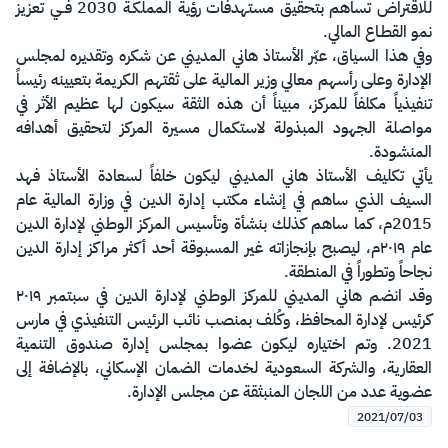
للاقتراض تساهم بتحقيق مستهدفات رؤية المملكـة 2030 فــي تعزيز
نمو القطـاع المالي.
وفي هذا السياق، عبّر الأستاذ هاني المديني عن شكره وتقديره لمجلس
الإدارة وعلى رأسهم معالي وزير المالية على ثقتهم الكريمة بتعيينه رئيساً
تنفيذياً مكلفاً للمركز، مبيناً أن هذه الثقة سيكون لها عظيم الأثر في
مواصلة الجهود المبذولة لاستكمال مسيرة المركز لتحقيق أهدافه
المنشودة.
يأتي تكليف الأستاذ هاني المديني ليكون خلفاً لسعادة الأستاذ فهد
السيف الذي ساهم في إنشاء مكتب إدارة الدين في وزارة المالية عام
2015م، كما ساهم كذلك بنشأة وتأسيس المركز الوطني لإدارة الدين
عام ٢٠١٩م، ليصبح بإنجازاته غير المسبوقة أحد أكثر مراكز إدارة الدين
نجاحاً وتطوراً في المنطقة.
وقد انضم هاني المديني للمركز الوطني لإدارة الدين في سبتمبر ٢٠١٩
كرئيس لإدارة المحافظ، وكُلف بمنصب نائب الرئيس التنفيذي في مارس
2021. وتم اختياره ليكون عضوا بمجلس إدارة صندوق التنمية
العقارية، والشركة السعودية لخدمات الضمان الإسكاني، بالإضافة إلى
عضوية عدد من اللجان المنبثقة عن مجلس الإدارة.
2021/07/03