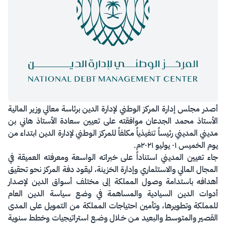
​​​​​أصدر مجلس إدارة المركز الوطني لإدارة الدين برئاسة معالي وزير المالية
الأستاذ محمد الجدعان موافقته على تعيين سعادة الأستاذ هاني بن
مديني المديني رئيساً تنفيذياً مكلفاً للمركز الوطني لإدارة الدين ابتداء من
يوم الخميس ٠١ يوليو ٢٠٢١م.
جاء تعيين المديني استناداً على خبراته الواسعة ومعرفته العميقة في
المجال المالي والاستثماري وإدارة الخزينة، ليقود دفة المركز نحو تحقيق
أهدافه باستدامة وصول المملكة إلى مختلف أسواق الدين لإصدار
أدوات الدين السيادية والمساهمة في وضع سياسة الدين العام
للمملكة وتطويرها، وتأمين احتياجات المملكة من التمويل على المدى
القصير والمتوسط والبعيد مـن خـلال وضـع استراتيجيات وخطط سنوية