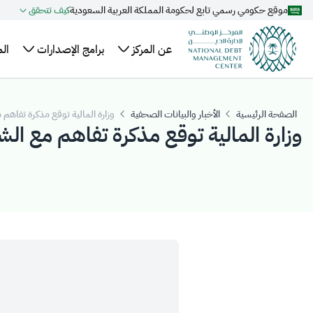
موقع حكومي رسمي تابع لحكومة المملكة العربية السعودية
كيف تتحقق
تخطي إلى المحتوى الرئيسي
عن المركز
برامج الإصدارات
ال
نبذة
الهيكل
خطة الاقتراض
ال
عن
السنوية
التنظيمي
وا
الصفحة الرئيسية
الأخبار والبيانات الصحفية
وزارة المالية توقع مذكرة تفاهم مع الشركة 
المركز
وزارة المالية توقع مذكرة تفاهم مع الشر
التنظيم
تقويم إصدارات
عل
أعضاء
والتشريعات
الصكوك المحلية
ال
مجلس
برنامج صكوك
مر
الإدارة
المملكة المحلية
ال
الإدارة
بالريال السعودي
التنفيذية