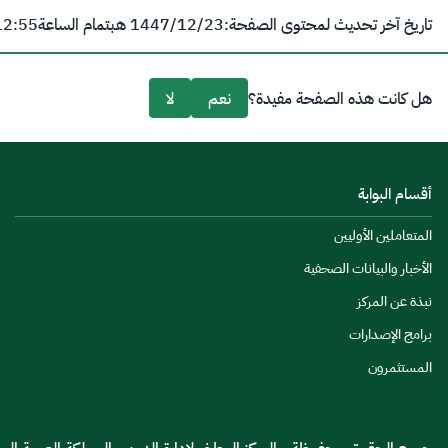
تاريخ آخر تحديث لمحتوى الصفحة:
23‏/12‏/1447 هـ
بتمام الساعة
12:55 
هل كانت هذه الصفحة مفيدة؟
نعم
لا
أقسام البوابة
المتعاملين الأوليين
الأخبار والبيانات الصحفية
نبذة عن المركز
برامج الإصدارات
المستثمرون