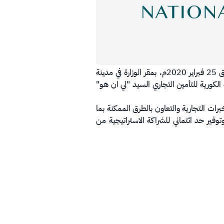
وقعّت وزارة المالية مذكرة تفاهم مع الشركة الكورية للتأمين التجاري (K-SURE) يوم الثلاثاء 01 رجب 1441هــ الموافق 25 فبراير 2020م، بمقر الوزارة في مدينة
الكورية للتأمين التجاري السيد "لي ان هو"
برات التجارية والتعاون بالطرق الممكنة بما
فير حد ائتماني للشراكة الاستراتيجية من