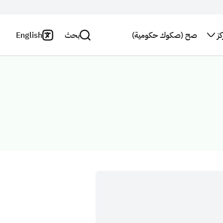
ز
صح (صكوك حكومية)
بحث
English
اتصل بنا
سياسة
الخصوصية
بحث
النشرة
البريدية
بيان
إخلاء
استطلاع
المسؤولية
رأي