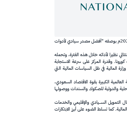
بإنجاز وطني للملكة العربية السعودية، توّج المركز الوطني لإدارة الدين بجائزتي "قلوبال كابيتال" لجوائز السندات للعام 2021م بوصفه "أفضل مصدر سيادي لأدوات
ز الجائزتين في العام الماضي 2020م. ليكون هذا التتويج المتتالي نظيرا لأدائه خلال هذه الفترة، وتحمله
رونا. وقدرة المركز على سرعة الاستجابة
رة المالية في ظل السياسات المالية التي
لعالمية الكبيرة بقوة الاقتصاد السعودي،
المحلية والدولية للصكوك والسندات ووصولها
ل التمويل الســـيادي والإقليمي والخدمات
لية. كما تسلط الضوء على أبرز الابتكارات