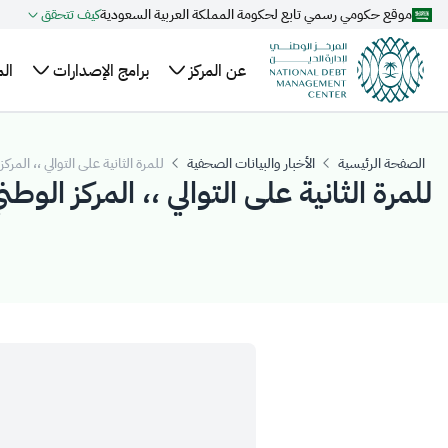
موقع حكومي رسمي تابع لحكومة المملكة العربية السعودية
كيف تتحقق
تخطي إلى المحتوى الرئيسي
عن المركز
برامج الإصدارات
ال
نبذة
الهيكل
خطة الاقتراض
ال
عن
السنوية
التنظيمي
وا
الصفحة الرئيسية
الأخبار والبيانات الصحفية
للمرة الثانية على التوالي ،، المركز الوطني لإدارة الدين يتوج بجائزتي "قل
المركز
للمرة الثانية على التوالي ،، المركز الوطن
التنظيم
تقويم إصدارات
عل
أعضاء
والتشريعات
الصكوك المحلية
ال
مجلس
برنامج صكوك
مر
الإدارة
المملكة المحلية
ال
الإدارة
بالريال السعودي
التنفيذية