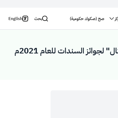
ز
صح (صكوك حكومية)
بحث
English
اتصل بنا
سياسة
الخصوصية
بحث
النشرة
" لجوائز السندات للعام 2021م
البريدية
بيان
إخلاء
استطلاع
المسؤولية
رأي