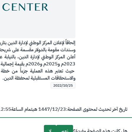
وسندات مقومة بالدولار مقسمة على شريحتين تستحق في عامي 2028م و2032م على التوال
أعلن المركز الوطني لإدارة الدين، بالنيابة
2023م و2025م و2026م بقيمة إجمالية بلغت 1.268 مليار دولار أمريكي (حوالي 4.755 مليار ريال سعودي).
حيث تعتبر هذه العملية جزءاً من خطة حكو
والاستحقاقات المستقبلية لمحفظة الدين.
2022/10/25
تاريخ آخر تحديث لمحتوى الصفحة:
23‏/12‏/1447 هـ
بتمام الساعة
12:55 
هل كانت هذه الصفحة مفيدة؟
نعم
لا