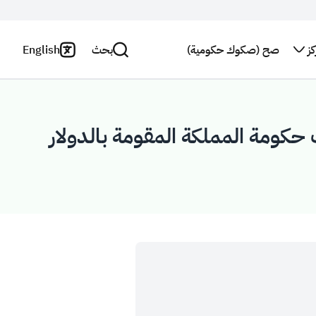
ز
صح (صكوك حكومية)
بحث
English
اتصل بنا
سياسة
الخصوصية
بحث
النشرة
 حكومة المملكة المقومة بالدولار
البريدية
بيان
إخلاء
استطلاع
المسؤولية
رأي