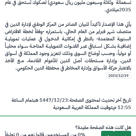
تسعمائة وثلاثة وسبعون مليون ريال سعودي) لصكوك تُستحق في عام
2035ميلادي.
يأتي هذا الإصدار تأكيداً للبيان الصادر من المركز الوطني لإدارة الدين في
منتصف شهر فبراير من العام الحالي، باستمراره -وفقاً لخطة الاقتراض
السنوية المعتمدة- بالنظر في إمكانيـة الدخـول في عمليـات تمويليــة
إضافيــة بشــكل اســتباقي عبــر القنــوات التمويليــة المتاحــة ســواء محليــاً
أو دولياً، وحسب أوضاع السوق وذلك لتعزيز وجود المملكة في أسواق
الدين، وإدارة مستحقات أصل الدين للأعوام القادمة، مــع الأخذ
بالاعتبار حركة الأسواق وإدارة المخاطر في محفظة الدين الحكومي.
2023/12/19
تاريخ آخر تحديث لمحتوى الصفحة:
23‏/12‏/1447 هـ
بتمام الساعة
12:55 م
بتوقيت المملكة العربية السعودية
هل كانت هذه الصفحة مفيدة؟
0% من المستخدمين قالوا نعم من 0 تعليقاً