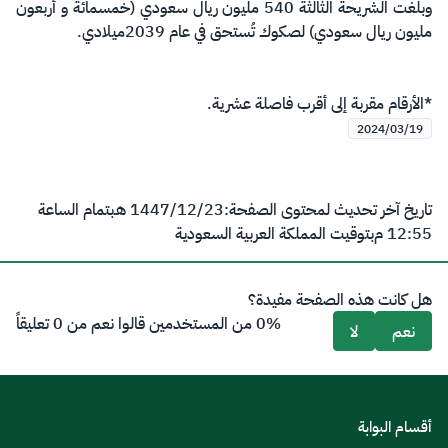
وبلغت الشريحة الثالثة 540 مليون ريال سعودي (خمسمائة و أربعون
مليون ريال سعودي) لصكوك تُستحق في عام 2039ميلادي.
*الأرقام مقربة إلى أقرب فاصلة عشرية.
2024/03/19
تاريخ آخر تحديث لمحتوى الصفحة:
23‏/12‏/1447 هـ
بتمام الساعة
12:55 م
بتوقيت المملكة العربية السعودية
هل كانت هذه الصفحة مفيدة؟
0% من المستخدمين قالوا نعم من 0 تعليقاً
نعم
لا
أقسام البوابة