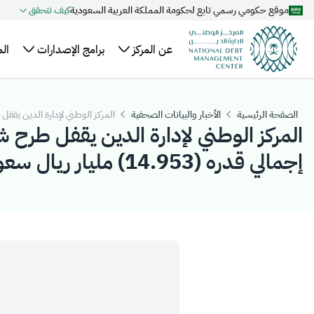
موقع حكومي رسمي تابع لحكومة المملكة العربية السعودية
كيف تتحقق
تخطي إلى المحتوى الرئيسي
عن المركز
برامج الإصدارات
ال
نبذة
الهيكل
خطة الاقتراض
ال
عن
السنوية
التنظيمي
وا
الصفحة الرئيسية
الأخبار والبيانات الصحفية
المركز الوطني لإدارة الدين يقفل طرح شهر مايو 2022م ضمن برنامج صكوك المملكة المحلية بالريال السعود
المركز
التنظيم
تقويم إصدارات
عل
أعضاء
والتشريعات
الصكوك المحلية
ال
إجمالي قدره (14.953) مليار ريال سعودي
مجلس
برنامج صكوك
مر
الإدارة
المملكة المحلية
ال
الإدارة
بالريال السعودي
التنفيذية