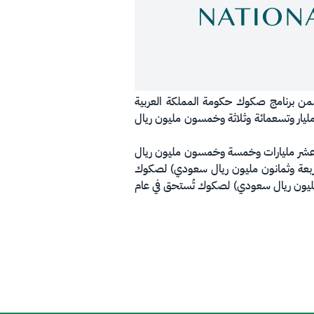
 الوطني لإدارة الدين الانتهاء من استقبال طلبات المستثمرين على الإصدار المحلي لشهر مايو 2022م ضمن برنامج صكوك حكومة المملكة العربية
لي قدره 14.953 مليار ريال سعودي (أربعة عشر مليار وتسعمائة وثلاثة وخمسون مليون ريال
ات إلى ثلاثة شرائح، بلغ حجم الأولى 10.055 مليار ريال سعودي (عشر مليارات وخمسة وخمسون مليون ريال
2.1 مليار ريال سعودي (ملياران ومائة وأربعة وثمانون مليون ريال سعودي) لصكوك
لياران وسبعمائة وخمسة عشر مليون ريال سعودي) لصكوك تُستحق في عام