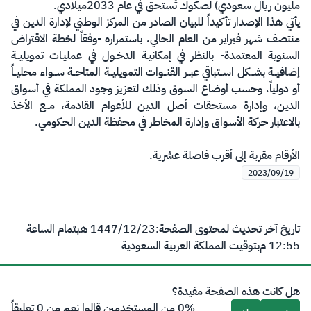
مليون ريال سعودي) لصكوك تُستحق في عام 2033ميلادي.
يأتي هذا الإصدار تأكيداً للبيان الصادر من المركز الوطني لإدارة الدين في
منتصف شهر فبراير من العام الحالي، باستمراره -وفقاً لخطة الاقتراض
السنوية المعتمدة- بالنظر في إمكانيـة الدخـول في عمليـات تمويليــة
إضافيــة بشــكل اســتباقي عبــر القنــوات التمويليــة المتاحــة ســواء محليــاً
أو دولياً، وحسب أوضاع السوق وذلك لتعزيز وجود المملكة في أسواق
الدين، وإدارة مستحقات أصل الدين للأعوام القادمة، مــع الأخذ
بالاعتبار حركة الأسواق وإدارة المخاطر في محفظة الدين الحكومي.
الأرقام مقربة إلى أقرب فاصلة عشرية.
2023/09/19
تاريخ آخر تحديث لمحتوى الصفحة:
23‏/12‏/1447 هـ
بتمام الساعة
12:55 م
بتوقيت المملكة العربية السعودية
هل كانت هذه الصفحة مفيدة؟
0% من المستخدمين قالوا نعم من 0 تعليقاً