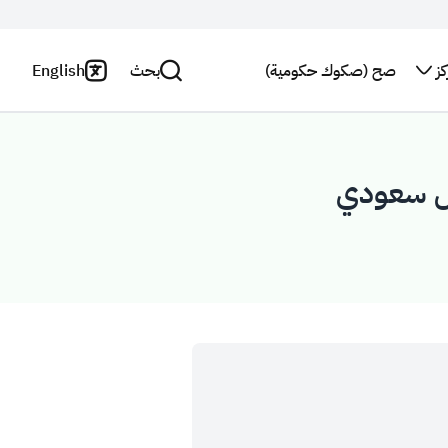
ز
صح (صكوك حكومية)
بحث
English
اتصل بنا
سياسة
الخصوصية
بحث
النشرة
البريدية
بيان
إخلاء
استطلاع
المسؤولية
رأي