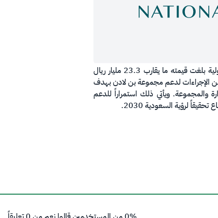
يعلن المركز الوطني لإدارة الدين انتهاءه من ترتيب قرض مجمّع لصالح وزارة المالية مع عدد من البنوك المحلية والدولية بلغت قيمته ما يقارب 23.3 مليار ريال
 25/01/1446ه الموافق 31/07/2024م عن عزمها اتخاذ عدد من الإجراءات لدعم مجموعة بن لادن بهدف
ة والمجموعة. ويأتي ذلك استمراراً للدعم
يقاً لرؤية السعودية 2030.
0% من المستخدمين قالوا نعم من 0 تعليقاً