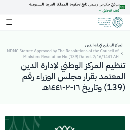
موقع حكومي رسمي تابع لحكومة المملكة العربية السعودية
تخطي إلى المحتوى الرئيسي
كيف تتحقق
المركز الوطني لإدارة الدين
NDMC Statute Approved by The Resolutions of the Council of
Ministers Resolution No.(139) Dated: 2/16/1441 AH
تنظيم المركز الوطني لإدارة الدين
المعتمد بقرار مجلس الوزراء رقم
(139) وتاريخ ١٦-٢-١٤٤١هـ