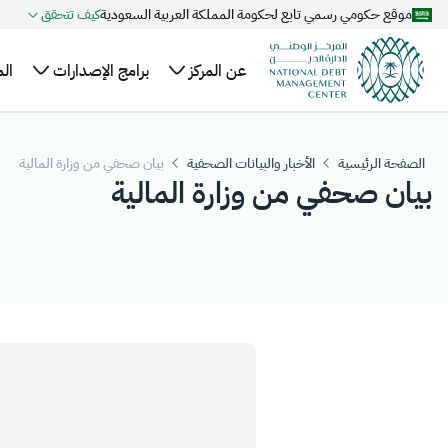
موقع حكومي رسمي تابع لحكومة المملكة العربية السعودية
كيف تتحقق
تخطي إلى المحتوى الرئيسي
عن المركز
برامج الإصدارات
ال
نبذة
الهيكل
خطة الاقتراض
ال
عن
السنوية
التنظيمي
وا
الصفحة الرئيسية
الأخبار والبيانات الصحفية
بيان صحفي من وزارة المالية
المركز
بيان صحفي من وزارة المالية
التنظيم
تقويم إصدارات
عل
أعضاء
والتشريعات
الصكوك المحلية
ال
مجلس
برنامج صكوك
مر
الإدارة
المملكة المحلية
ال
الإدارة
بالريال السعودي
التنفيذية