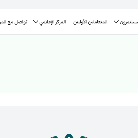
مستثمرون
المتعاملين الأوليين
المركز الإعلامي
تواصل مع المرك
تقارير
برنامج سندات
الإطار العام
الأخبار
البيانات
التدريب
لإحصائيات
حكومة المملكة
للتمويل
والبيانات
المفتوحة
التوظيف
العربية السعودية
الأخضر في
الصحفية
اقات
طلب
الدولي
المملكة
مستثمرين
التقرير
اجتماع
العربية
برنامج حكومة
السنوي
كز بيانات
السعودية
المملكة الدولي
سعودية
روابط
لإصدار الصكوك
تهمك