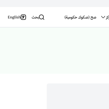
ز
صح (صكوك حكومية)
بحث
English
اتصل بنا
سياسة
الخصوصية
بحث
النشرة
البريدية
بيان
إخلاء
استطلاع
المسؤولية
رأي