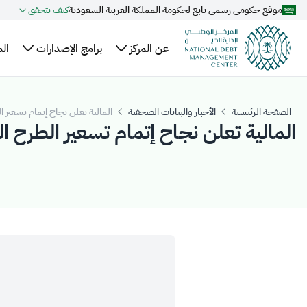
موقع حكومي رسمي تابع لحكومة المملكة العربية السعودية
كيف تتحقق
تخطي إلى المحتوى الرئيسي
عن المركز
برامج الإصدارات
ال
نبذة
الهيكل
خطة الاقتراض
ال
عن
السنوية
التنظيمي
وا
الصفحة الرئيسية
الأخبار والبيانات الصحفية
المالية تعلن نجاح إتمام تسعير الطرح ال
المركز
المالية تعلن نجاح إتمام تسعير الطرح ال
التنظيم
تقويم إصدارات
عل
أعضاء
والتشريعات
الصكوك المحلية
ال
مجلس
برنامج صكوك
مر
الإدارة
المملكة المحلية
ال
الإدارة
بالريال السعودي
التنفيذية