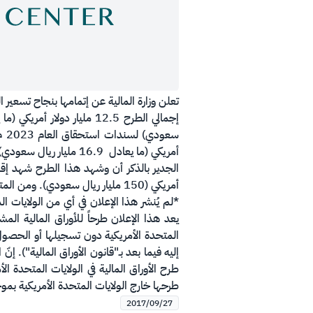
تعلن وزارة المالية عن إتمامها بنجاح تسعير
أمريكي (ما يعادل 16.9 مليار ريال سعودي) لسندات استحقاق العام 2047م.
أمريكي (150 مليار ريال سعودي). ومن المتوقع أن يتم تسوية الطرح في تاريخ 4 أكتوبر 2017م أو في تاريخ مقارب له.
*لم يُنشر هذا الإعلان في أي من الولايات الم
يعد هذا الإعلان طرحاً للأوراق المالية المشا
إليه فيما بعد بـ"قانون الأوراق المالية"). إ
طرحها خارج الولايات المتحدة الأمريكية بموجب أحكام النظام س (S
2017/09/27