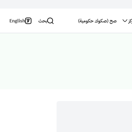
ز
صح (صكوك حكومية)
بحث
English
اتصل بنا
سياسة
الخصوصية
بحث
النشرة
البريدية
بيان
إخلاء
استطلاع
المسؤولية
رأي