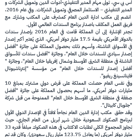
اس بي سي، تولى مهام المدیر التنفیذي-أدوات الدین وتمویل الشركات و
المدیر التنفیذي – الاستثمار المصرفي وتمویل الشركات. وفي عام 2016،
انضم إلى مكتب ادارة الدين العام كمشرف على المكتب وشارك مع
فريق العمل المكلف باصدار برنامج السندات العالمي الأول.
تجدر الإشارة إلى أن المملكة قامت في العام 2016 بإصدار سندات
بالدولار الأمريكي بقيمة 17.5 مليار دولار أمريكي، الذي يُعتبر أكبر إصدار
في الأسواق الناشئة، وأسهم ذلك بحصول المملكة على جائزة "أفضل
إصدار سيادي للسندات خلال العام"، وجائزة "أفضل سندات للأسواق
الناشئة في منطقة الشرق الأوسط وشمال إفريقيا خلال العام"، وجائزة "
أفضل إصدار للسندات خلال العام" من مؤسسة "إنترناشيونال
فاينانسينغ ريفيو".
وفي نفس العام حصلت المملكة على قرض دولي مشترك بمبلغ 10
مليارات دولار أمريكي، ما أسهم بحصول المملكة على جائزة "أفضل
صفقة في منطقة الشرق الأوسط خلال العام" الممنوحة من قبل شركة
"جلوبال كابيتال".
وقد حقق مكتب إدارة الدين العام نجاحاً لافتاً في الإصدار الدولي الأول
لبرنامج الصكوك السعودية خلال شهر أبريل من العام الجاري، حيث
تجاوز المجموع الكلي لطلبات الاكتتاب في هذه الصكوك مبلغاً قدره 33
مليار دولار أمريكي (ما يعادل 123.75 مليار ريال سعودي). وكان قد تم