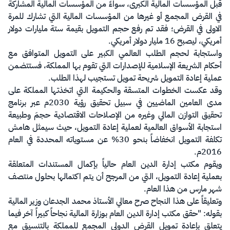
قبل المؤسسات المالية الكبرى، سواءً من المؤسسات المالية المشاركة
في القرض المجمع أو غيرها من المؤسسات المالية التي تشارك للمرة
الاولى في القرض؛ فقد تم رفع حجم التمويل بقيمة ستة مليارات دولار
أمريكي، ليصبح 16 مليار دولار أمريكي.
واستجابة لحجم الطلب العالمي الكبير على التمويل المتوافق مع
أحكام الشريعة الإسلامية للإصدارات التي تقوم بها المملكة، فستتضمن
عملية إعادة التمويل شريحة تمويل تستجيب لهذا الطلب.
وقد عكست الخطوات المتسقة والحكيمة التي اتخذتها المملكة على
مدى العامين الماضيين في سبيل تحقيق رؤية 2030م عبر برنامج
تحقيق التوازن المالي وغيره من الإصلاحات الاقتصادية حجمَ وطبيعة
استجابة الأسواق العالمية لعملية إعادة التمويل، حيث سيمثل هامش
تكلفة التمويل انخفاضاً بنحو 30% عن مستوياته المحددة في العام
2016م.
ويقوم مكتب إدارة الدين العام حالياً بإكمال المستندات المتعلقة
بعملية إعادة التمويل، التي من المرجح أن يتم اكتمالها بحلول منتصف
شهر مارس من هذا العام.
وتعليقاً على هذا النجاح صرح معالي الأستاذ محمد الجدعان وزير المالية
بقوله: "حقق مكتب إدارة الدين العام بوزارة المالية نجاحاً كبيراً آخر فيما
يتعلق بإعادة تمويل القرض الدولي المجمع للمملكة بالتنسيق مع