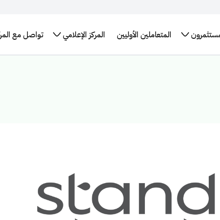
مستثمرون
المتعاملين الأوليين
المركز الإعلامي
تواصل مع المرك
تقارير
برنامج سندات
الإطار العام
الأخبار
البيانات
التدريب
لإحصائيات
حكومة المملكة
للتمويل
والبيانات
المفتوحة
التوظيف
العربية السعودية
الأخضر في
الصحفية
اقات
طلب
الدولي
المملكة
مستثمرين
التقرير
اجتماع
العربية
برنامج حكومة
السنوي
كز بيانات
السعودية
المملكة الدولي
سعودية
روابط
لإصدار الصكوك
تهمك