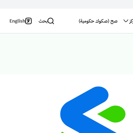
ز
صح (صكوك حكومية)
بحث
English
اتصل بنا
سياسة
الخصوصية
بحث
النشرة
البريدية
بيان
إخلاء
استطلاع
المسؤولية
رأي