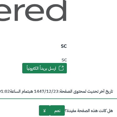
SC
SC
ارسل بريداً الكترونياً
تاريخ آخر تحديث لمحتوى الصفحة:
23‏/12‏/1447 هـ
بتمام الساعة
01:02 
هل كانت هذه الصفحة مفيدة؟
نعم
لا