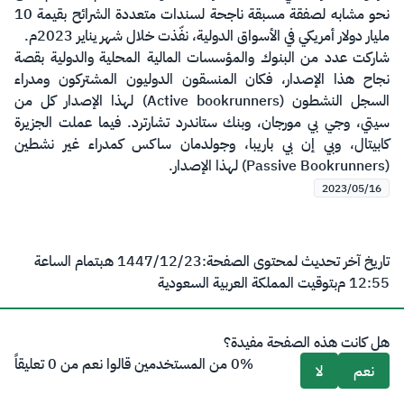
نحو مشابه لصفقة مسبقة ناجحة لسندات متعددة الشرائح بقيمة 10
مليار دولار أمريكي في الأسواق الدولية، نفّذت خلال شهر يناير 2023م.
شاركت عدد من البنوك والمؤسسات المالية المحلية والدولية بقصة
نجاح هذا الإصدار، فكان المنسقون الدوليون المشتركون ومدراء
السجل النشطون (Active bookrunners) لهذا الإصدار كل من
سيتي، وجي بي مورجان، وبنك ستاندرد تشارترد. فيما عملت الجزيرة
كابيتال، وبي إن بي باريبا، وجولدمان ساكس كمدراء غير نشطين
(Passive Bookrunners) لهذا الإصدار.​
2023/05/16
تاريخ آخر تحديث لمحتوى الصفحة:
23‏/12‏/1447 هـ
بتمام الساعة
12:55 م
بتوقيت المملكة العربية السعودية
هل كانت هذه الصفحة مفيدة؟
0% من المستخدمين قالوا نعم من 0 تعليقاً
نعم
لا