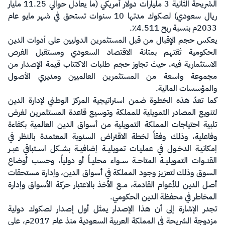
الشريحة الثانية 3 مليارات دولار أمريكي (ما يعادل حوالي 11.25 مليار
ريال سعودي) لصكوك مدتها 10 سنوات تستحق في شهر مايو عام
2033م بنسبة ربح 4.511٪.
يعكس حجم الإقبال من قبل المستثمرين الدوليين على أدوات الدين
الحكومية ثقتهم بمتانة الاقتصاد السعودي ومستقبل الفرص
الاستثمارية فيه، حيث تجاوز حجم طلبات الاكتتاب قيمة الإصدار من
مجموعة واسعة من المستثمرين العالميين ومديري الأصول
والمؤسسات المالية.
كما تعدّ هذه الخطوة ضمن استراتيجية المركز الوطني لإدارة الدين
لتنويع المصادر التمويلية للمملكة وتوسيع قاعدة المستثمرين لغرض
تلبية احتياجات المملكة التمويلية من أسواق الدين العالمية بكفاءة
وفاعلية، وذلك وفقاً لخطة الاقتراض السنوية المعتمدة بالنظر في
إمكانيـة الدخـول في عمليـات تمويليــة إضافيــة بشــكل اســتباقي عبــر
القنــوات التمويليــة المتاحــة ســواء محليــاً أو دولياً، وحسب أوضاع
السوق وذلك لتعزيز وجود المملكة في أسواق الدين، وإدارة مستحقات
أصل الدين للأعوام القادمة، مــع الأخذ بالاعتبار حركة الأسواق وإدارة
المخاطر في محفظة الدين الحكومي.
تجدر الإشارة إلى أن هذا الإصدار يمثل أول إصدار لصكوك دولية
مزدوجة الشريحة في المملكة العربية السعودية منذ عام 2017م، على