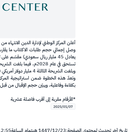
​أعلن المركز الوطني لإدارة الدين الانتهاء
وبلغت الشريحة الثالثة 4 مليار دولار أمريكي (ما يعادل 15 مليار ريال سعودي) لسندات مدتها 10 سنوات تستحق في عام 2035م.
وتعدّ هذه الخطوة ضمن استراتيجية المركز 
بكفاءة وفاعلية، ويبيّن حجم الإقبال من قب
*الأرقام مقربة إلى أقرب فاصلة عشرية
2025/01/07
تاريخ آخر تحديث لمحتوى الصفحة:
23‏/12‏/1447 هـ
بتمام الساعة
12:55 