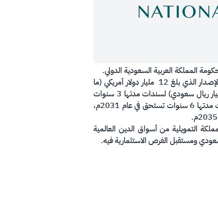
كومة المملكة العربية السعودية الدولي.
وصل إجمالي حجم طلبات الاكتتاب ما يقارب 37 مليار دولار أمريكي، حيث تجاوزت نسبة التغطية ثلاثة اضعاف إجمالي الإصدار الذي بلغ 12 مليار دولار أمريكي (ما
يعادل 45 مليار ريال سعودي) مقسّم على ثلاث شرائح، بلغت الشريحة الأولى 5 مليار دولار أمريكي (ما يعادل 18.75 مليار ريال سعودي) لسندات مدتها 3 سنوات
تستحق في عام 2028م، فيما بلغت الشريحة الثانية 3 مليار دولار أمريكي (ما يعادل 11.25 مليار ريال سعودي) لسندات مدتها 6 سنوات تستحق في عام 2031م،
ملكة التمويلية من أسواق الدين العالمية
لسعودي ومستقبل الفرص الاستثمارية فيه.