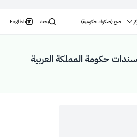
ز
صح (صكوك حكومية)
بحث
English
اتصل بنا
سياسة
الخصوصية
بحث
النشرة
 سندات حكومة المملكة العربية
البريدية
بيان
إخلاء
استطلاع
المسؤولية
رأي