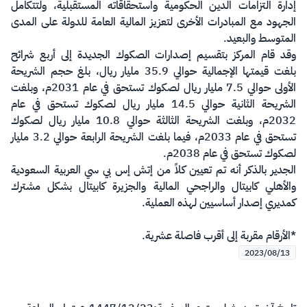
إدارة التزامات الدين الحكومية واستحقاقاته المستقبلية، ولتتكامل
الجهود مع المبادرات الأخرى لتعزيز المالية العامة للدولة على المدى
المتوسط والبعيد.
وقد قام المركز بتقسيم إصدارات الصكوك الجديدة إلى أربع شرائح
بلغت قيمتها الإجمالية حوالي 35.9 مليار ريال، بلغ حجم الشريحة
الأولى حوالي 7.5 مليار ريال لصكوك تستحق في عام 2031م، وبلغت
الشريحة الثانية حوالي 14.5 مليار ريال لصكوك تستحق في عام
2032م، وبلغت الشريحة الثالثة حوالي 10.8 مليار ريال لصكوك
تستحق في عام 2033م، فيما بلغت الشريحة الرابعة حوالي 3.2 مليار
لصكوك تستحق في عام 2038م.
الجدير بالذكر أنه تم تعيين كلاً من إتش إس بي سي العربية السعودية
والأهلي كابيتال والراجحي المالية والجزيرة كابيتال بشكل مشترك
كمديري إصدار أساسيين لهذه العملية.
*الأرقام مقربة إلى أقرب فاصلة عشرية.​
2023/08/13