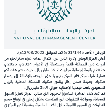
​​​الرياض (الأحد 26/01/1445هـ الموافق 13/08/2023م):
أعلن المركز الوطني لإدارة الدين عن اكتمال عملية شراء مبكر لجزء من
أدوات دين للمملكة قائمة ومستحقة في الأعوام 2024م، 2025م،
2026م بقيمة إجمالية تجاوزت 35.7 مليار ريال، حيث تعتبر هذه أكبر
عملية شراء مبكر قام المركز بترتيبها حتى تاريخه، بالإضافة إلى إصدار
صكوك جديدة ضمن إطار برنامج صكوك المملكة المحلية بالريال
السعودي بلغت قيمتها الإجمالية حوالي 35.9 مليار ريال.
كما تعد هذه المبادرة استمراراً للجهود التي يبذلها المركز لتعزيز السوق
المحلية، ومواكبة للتطورات التي انعكست بشكل إيجابي في ارتفاع حجم
التداولات في السوق الثانوية خلال الفترة الماضية، وتفعيلاً لدور المركز في