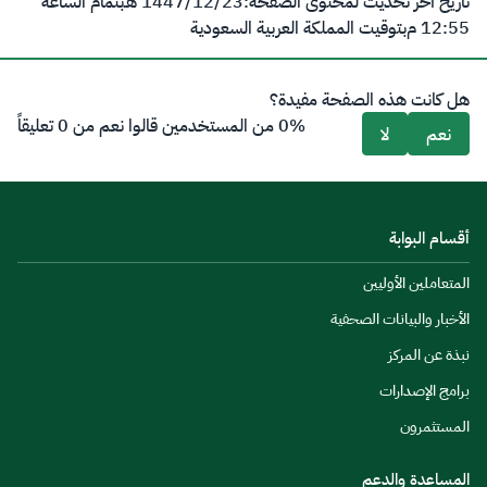
تاريخ آخر تحديث لمحتوى الصفحة:
23‏/12‏/1447 هـ
بتمام الساعة
12:55 م
بتوقيت المملكة العربية السعودية
هل كانت هذه الصفحة مفيدة؟
0% من المستخدمين قالوا نعم من 0 تعليقاً
نعم
لا
أقسام البوابة
المتعاملين الأوليين
الأخبار والبيانات الصحفية
نبذة عن المركز
برامج الإصدارات
المستثمرون
المساعدة والدعم