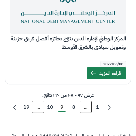
المركز الوطني لإدارة الدين يتوّج بجائزة أفضل فريق خزينة
وتمويل سيادي بالشرق الأوسط
2022/06/08
قراءة المزيد
Details
عرض ٩٧ - ١٠٨ من ٢٢٠ نتائج.
19
...
10
9
8
...
1
صفحات وسيطة استخدم TAB للتنقل.
صفحات وسيطة استخدم TAB لل