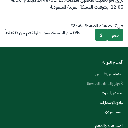
تاريخ آخر تحديث لمحتوى الصفحة:
13‏/01‏/1448 هـ
بتمام الساعة
12:05 م
بتوقيت المملكة العربية السعودية
هل كانت هذه الصفحة مفيدة؟
0% من المستخدمين قالوا نعم من 0 تعليقاً
نعم
لا
أقسام البوابة
المتعاملين الأوليين
الأخبار والبيانات الصحفية
نبذة عن المركز
برامج الإصدارات
المستثمرون
المساعدة والدعم